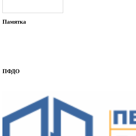
Памятка
ПФДО