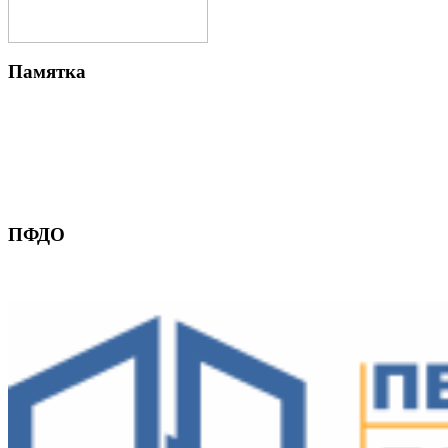
Памятка
ПФДО