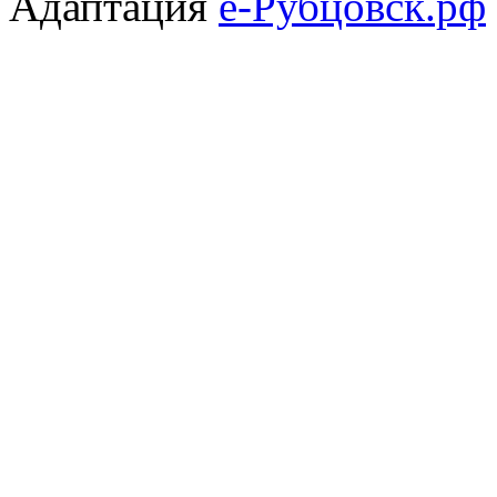
Адаптация
е-Рубцовск.рф