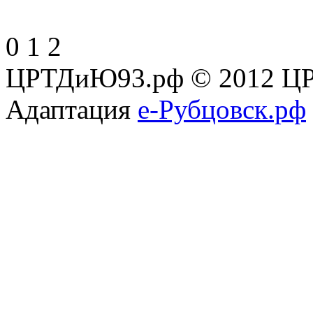
0
1
2
ЦРТДиЮ93.рф © 2012 ЦР
Адаптация
е-Рубцовск.рф